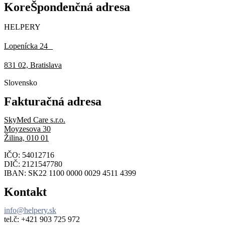
KoreŠpondenčná adresa
HELPERY
Lopenícka 24
831 02, Bratislava
Slovensko
Fakturačná adresa
SkyMed Care s.r.o.
Moyzesova 30
Žilina, 010 01
IČO: 54012716
DIČ: 2121547780
IBAN: SK22 1100 0000 0029 4511 4399
Kontakt
info@helpery.sk
tel.č: ‪+421 903 725 972