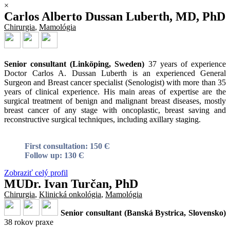
×
Carlos Alberto Dussan Luberth, MD, PhD
Chirurgia
,
Mamológia
Senior consultant (Linköping, Sweden)
37 years of experience
Doctor Carlos A. Dussan Luberth is an experienced General
Surgeon and Breast cancer specialist (Senologist) with more than 35
years of clinical experience. His main areas of expertise are the
surgical treatment of benign and malignant breast diseases, mostly
breast cancer of any stage with oncoplastic, breast saving and
reconstructive surgical techniques, including axillary staging.
First consultation: 150 Є
Follow up: 130 Є
Zobraziť celý profil
MUDr. Ivan Turčan, PhD
Chirurgia
,
Klinická onkológia
,
Mamológia
Senior consultant (Banská Bystrica, Slovensko)
38 rokov praxe