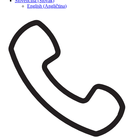
Slovenčina (Slovak)
English
(
Angličtina
)