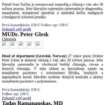
Primár Ivan Turčan je renomovaný mamológ a chirurg s viac ako 38
ročnou praxou. Jeho hlavným expertným zameraním je diagnostika,
manažment, komplexná operačná a následná liečba malígnych
a benígnych ochorení prsníka.
Prvá konzultácia: 150 Є
Follow up: 130 Є
Zobraziť celý profil
MUDr. Peter Glesk
Chirurgia
Head of department (Gravdal, Norway)
27 rokov praxe Doktor
Peter Glesk je skúsený chirurg s viac ako 20 ročnou praxou. Jeho
hlavným zameraním je všeobecná brušná chirurgia, cievna a
úrazová chirurgia. V tejto oblasti sa špecializuje najmä na
manažment pacientov s ochoreniami žlčníka, brušných a
inguinálnych hernií, žilového systému dolných končatín a akútny
manažment pacientov s polytraumou.
Prvá konzultácia: 150 Є
Follow up: 130 Є
Zobraziť celý profil
Tadas Ramanauskas, MD