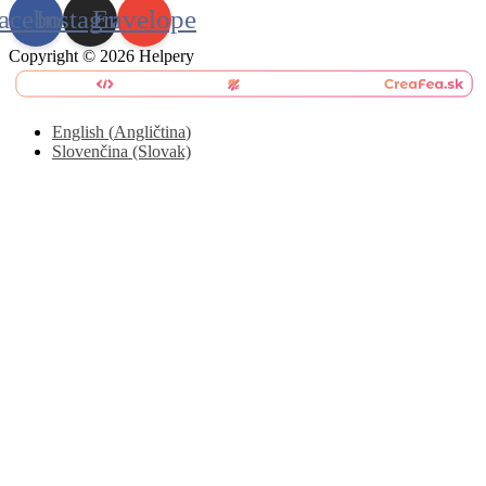
acebook
Instagram
Envelope
Copyright © 2026 Helpery
English
(
Angličtina
)
Slovenčina (Slovak)