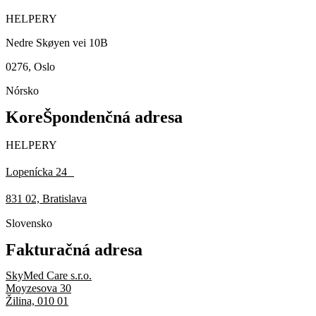
HELPERY
Nedre Skøyen vei 10B
0276, Oslo
Nórsko
KoreŠpondenčná adresa
HELPERY
Lopenícka 24
831 02, Bratislava
Slovensko
Fakturačná adresa
SkyMed Care s.r.o.
Moyzesova 30
Žilina, 010 01