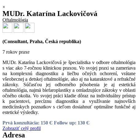
×
MUDr. Katarína Lackovičová
Oftalmológia
(Consultant, Praha, Česká republika)
7 rokov praxe
MUDr. Katarína Lackovičová je špecialistka v odbore oftalmológia
s viac ako 7-ročnou klinickou praxou. Vo svojej praxi sa zameriava
na komplexnú diagnostiku a liečbu očných ochorení, vrátane
všeobecnej a detskej oftalmológie, ako aj na kataraktové a refrakčné
zákroky. Súčasťou jej odborného pôsobenia je aj estetická
oftalmológia, najmä blefaroplastiky a omladzujúce zákroky v oblasti
očného okolia. Vo svojej práci kladie dôraz na individuálny prístup
k pacientovi, precíznu diagnostiku a využívanie najnovších
medicínskych poznatkov s cieľom dosiahnuť optimálne funkčné aj
estetické výsledky.
Prvá konzultácia: 150 Є
Follow up: 130 Є
Zobraziť celý profil
Adresa