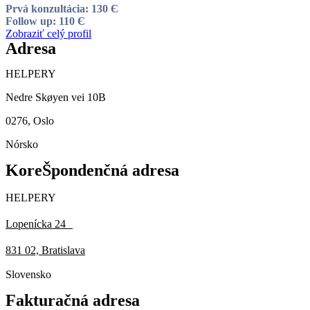
Prvá konzultácia: 130 Є
Follow up: 110 Є
Zobraziť celý profil
Adresa
HELPERY
Nedre Skøyen vei 10B
0276, Oslo
Nórsko
KoreŠpondenčná adresa
HELPERY
Lopenícka 24
831 02, Bratislava
Slovensko
Fakturačná adresa