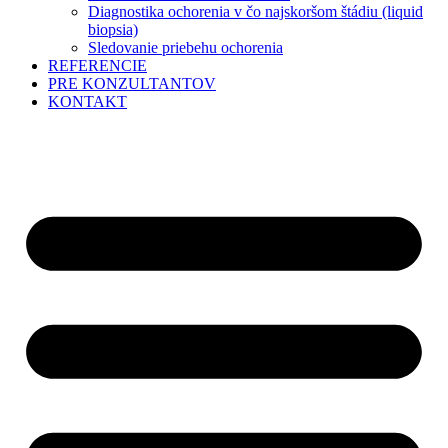
Diagnostika ochorenia v čo najskoršom štádiu (liquid
biopsia)
Sledovanie priebehu ochorenia
REFERENCIE
PRE KONZULTANTOV
KONTAKT