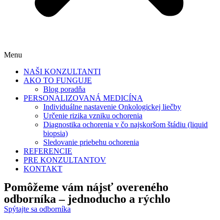
Menu
NAŠI KONZULTANTI
AKO TO FUNGUJE
Blog poradňa
PERSONALIZOVANÁ MEDICÍNA
Individuálne nastavenie Onkologickej liečby
Určenie rizika vzniku ochorenia
Diagnostika ochorenia v čo najskoršom štádiu (liquid
biopsia)
Sledovanie priebehu ochorenia
REFERENCIE
PRE KONZULTANTOV
KONTAKT
Pomôžeme vám nájsť
overeného
odborníka
– jednoducho a rýchlo
Spýtajte sa odborníka