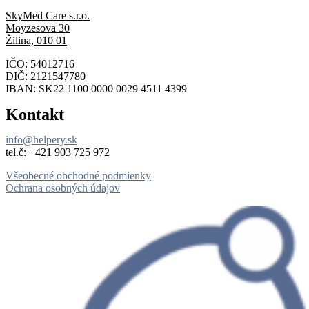
SkyMed Care s.r.o.
Moyzesova 30
Žilina, 010 01
IČO: 54012716
DIČ: 2121547780
IBAN: SK22 1100 0000 0029 4511 4399
Kontakt
info@helpery.sk
tel.č: ‪+421 903 725 972
Všeobecné obchodné podmienky
Ochrana osobných údajov