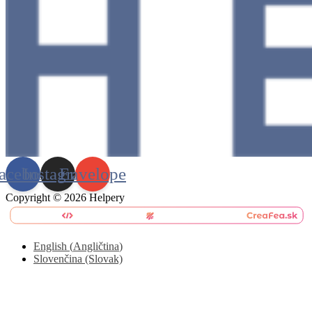
acebook
Instagram
Envelope
Copyright © 2026 Helpery
English
(
Angličtina
)
Slovenčina (Slovak)