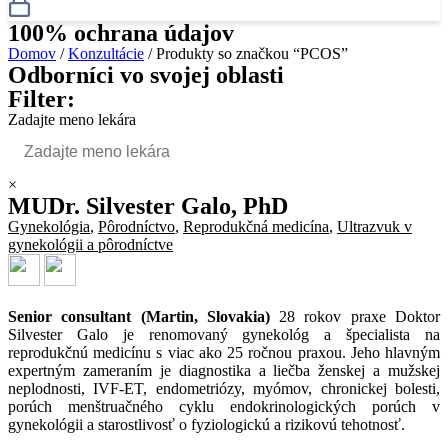
100% ochrana údajov
Domov
/
Konzultácie
/ Produkty so značkou “PCOS”
Odborníci vo svojej oblasti
Filter:
Zadajte meno lekára
×
MUDr. Silvester Galo, PhD
Gynekológia
,
Pôrodníctvo
,
Reprodukčná medicína
,
Ultrazvuk v
gynekológii a pôrodníctve
Senior consultant (Martin, Slovakia)
28 rokov praxe Doktor
Silvester Galo je renomovaný gynekológ a špecialista na
reprodukčnú medicínu s viac ako 25 ročnou praxou. Jeho hlavným
expertným zameraním je diagnostika a liečba ženskej a mužskej
neplodnosti, IVF-ET, endometriózy, myómov, chronickej bolesti,
porúch menštruačného cyklu endokrinologických porúch v
gynekológii a starostlivosť o fyziologickú a rizikovú tehotnosť.