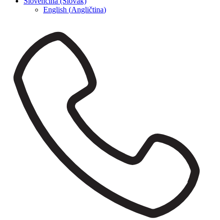
Slovenčina (Slovak)
English
(
Angličtina
)