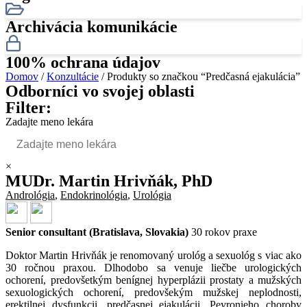
Archivácia komunikácie
100% ochrana údajov
Domov
/
Konzultácie
/ Produkty so značkou “Predčasná ejakulácia”
Odborníci vo svojej oblasti
Filter:
Zadajte meno lekára
×
MUDr. Martin Hrivňák, PhD
Andrológia
,
Endokrinológia
,
Urológia
Senior consultant (Bratislava, Slovakia)
30 rokov praxe
Doktor Martin Hrivňák je renomovaný urológ a sexuológ s viac ako
30 ročnou praxou. Dlhodobo sa venuje liečbe urologických
ochorení, predovšetkým benígnej hyperplázii prostaty a mužských
sexuologických ochorení, predovšekým mužskej neplodnosti,
erektilnej dysfunkcii, predčasnej ejakulácii, Peyronieho choroby