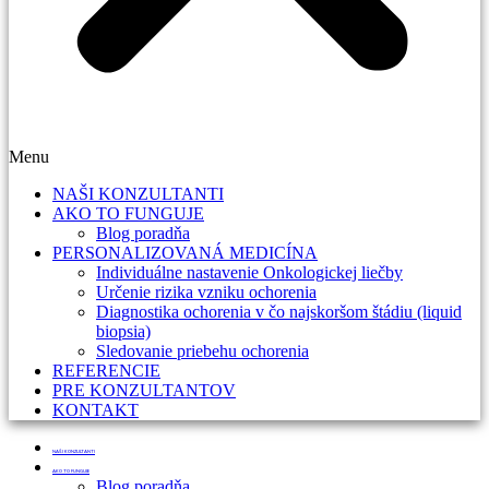
Menu
NAŠI KONZULTANTI
AKO TO FUNGUJE
Blog poradňa
PERSONALIZOVANÁ MEDICÍNA
Individuálne nastavenie Onkologickej liečby
Určenie rizika vzniku ochorenia
Diagnostika ochorenia v čo najskoršom štádiu (liquid
biopsia)
Sledovanie priebehu ochorenia
REFERENCIE
PRE KONZULTANTOV
KONTAKT
NAŠI KONZULTANTI
AKO TO FUNGUJE
Blog poradňa