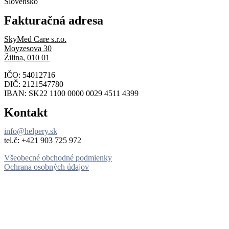
Slovensko
Fakturačná adresa
SkyMed Care s.r.o.
Moyzesova 30
Žilina, 010 01
IČO: 54012716
DIČ: 2121547780
IBAN: SK22 1100 0000 0029 4511 4399
Kontakt
info@helpery.sk
tel.č: ‪+421 903 725 972
Všeobecné obchodné podmienky
Ochrana osobných údajov