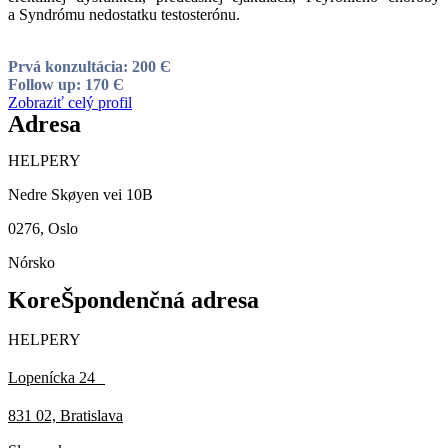
a Syndrómu nedostatku testosterónu.
Prvá konzultácia: 200 Є
Follow up: 170 Є
Zobraziť celý profil
Adresa
HELPERY
Nedre Skøyen vei 10B
0276, Oslo
Nórsko
KoreŠpondenčná adresa
HELPERY
Lopenícka 24
831 02, Bratislava