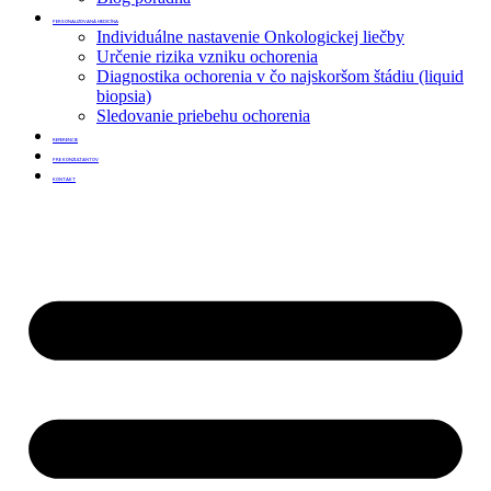
PERSONALIZOVANÁ MEDICÍNA
Individuálne nastavenie Onkologickej liečby
Určenie rizika vzniku ochorenia
Diagnostika ochorenia v čo najskoršom štádiu (liquid
biopsia)
Sledovanie priebehu ochorenia
REFERENCIE
PRE KONZULTANTOV
KONTAKT