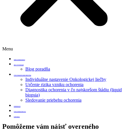
Menu
NAŠI KONZULTANTI
AKO TO FUNGUJE
Blog poradňa
PERSONALIZOVANÁ MEDICÍNA
Individuálne nastavenie Onkologickej liečby
Určenie rizika vzniku ochorenia
Diagnostika ochorenia v čo najskoršom štádiu (liquid
biopsia)
Sledovanie priebehu ochorenia
REFERENCIE
PRE KONZULTANTOV
KONTAKT
Pomôžeme vám nájsť
overeného