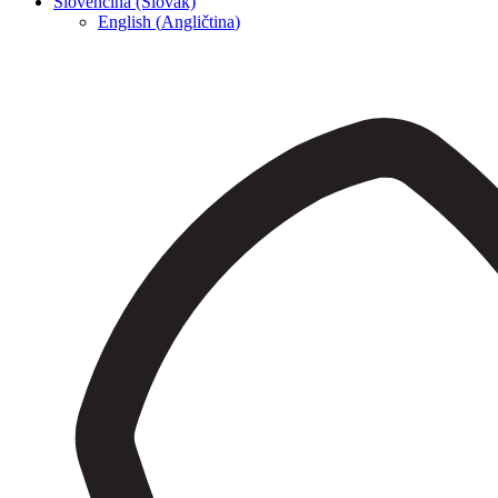
Slovenčina (Slovak)
English
(
Angličtina
)