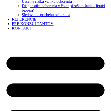
Určenie rizika vzniku ochorenia
Diagnostika ochorenia v čo najskoršom štádiu (liquid
biopsia)
Sledovanie priebehu ochorenia
REFERENCIE
PRE KONZULTANTOV
KONTAKT