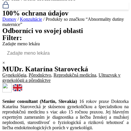
100% ochrana údajov
Domov
/
Konzultácie
/ Produkty so značkou “Abnormality dutiny
maternice”
Odborníci vo svojej oblasti
Filter:
Zadajte meno lekára
×
MUDr. Katarína Starovecká
Gynekológia
,
Pôrodníctvo
,
Reprodukčná medicína
,
Ultrazvuk v
gynekológii a pôrodníctve
Senior consultant (Martin, Slovakia)
16 rokov praxe Doktorka
Katarína Starovecká je skúsenou gynekoličkou a špecialistkou na
reprodukčnú medicínu s viac ako 15 ročnou praxou. Jej hlavným
expertným zameraním je diagnostika a liečba ženskej a mužskej
neplodnosti, starostlivosť o fyziologickú a rizikovú tehotnosť a
liečba endokrinologických porúch v gynekológii.