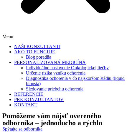
Menu
NAŠI KONZULTANTI
AKO TO FUNGUJE
Blog poradňa
PERSONALIZOVANÁ MEDICÍNA
Individuálne nastavenie Onkologickej liečby
Určenie rizika vzniku ochorenia
Diagnostika ochorenia v čo najskoršom štádiu (liquid
biopsia)
Sledovanie priebehu ochorenia
REFERENCIE
PRE KONZULTANTOV
KONTAKT
Pomôžeme vám nájsť
overeného
odborníka
– jednoducho a rýchlo
Spýtajte sa odborníka