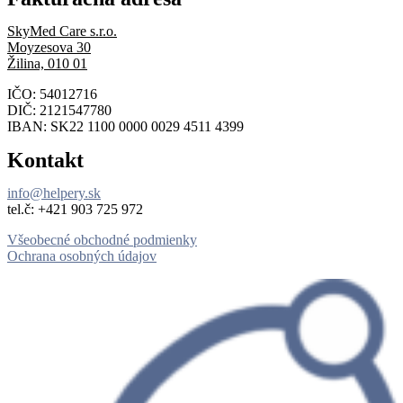
SkyMed Care s.r.o.
Moyzesova 30
Žilina, 010 01
IČO: 54012716
DIČ: 2121547780
IBAN: SK22 1100 0000 0029 4511 4399
Kontakt
info@helpery.sk
tel.č: ‪+421 903 725 972
Všeobecné obchodné podmienky
Ochrana osobných údajov