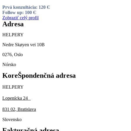
Prvá konzultácia: 120 Є
Follow up: 100 Є
Zobraziť celý profil
Adresa
HELPERY
Nedre Skøyen vei 10B
0276, Oslo
Nórsko
KoreŠpondenčná adresa
HELPERY
Lopenícka 24
831 02, Bratislava
Slovensko
Fakturačná adresa