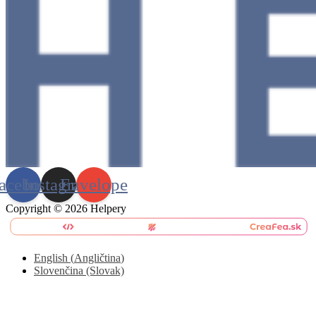
acebook
Instagram
Envelope
Copyright © 2026 Helpery
English
(
Angličtina
)
Slovenčina (Slovak)