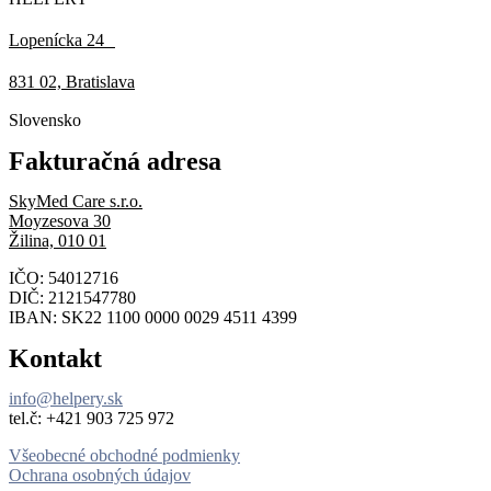
Lopenícka 24
831 02, Bratislava
Slovensko
Fakturačná adresa
SkyMed Care s.r.o.
Moyzesova 30
Žilina, 010 01
IČO: 54012716
DIČ: 2121547780
IBAN: SK22 1100 0000 0029 4511 4399
Kontakt
info@helpery.sk
tel.č: ‪+421 903 725 972
Všeobecné obchodné podmienky
Ochrana osobných údajov