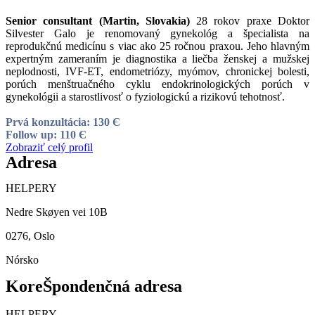
Senior consultant (Martin, Slovakia)
28 rokov praxe Doktor
Silvester Galo je renomovaný gynekológ a špecialista na
reprodukčnú medicínu s viac ako 25 ročnou praxou. Jeho hlavným
expertným zameraním je diagnostika a liečba ženskej a mužskej
neplodnosti, IVF-ET, endometriózy, myómov, chronickej bolesti,
porúch menštruačného cyklu endokrinologických porúch v
gynekológii a starostlivosť o fyziologickú a rizikovú tehotnosť.
Prvá konzultácia: 130 Є
Follow up: 110 Є
Zobraziť celý profil
Adresa
HELPERY
Nedre Skøyen vei 10B
0276, Oslo
Nórsko
KoreŠpondenčná adresa
HELPERY