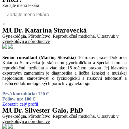
Zadajte meno lekára
×
MUDr. Katarína Starovecká
Gynekológia
,
Pôrodníctvo
,
Reprodukčná medicína
,
Ultrazvuk v
gynekológii a pôrodníctve
Senior consultant (Martin, Slovakia)
16 rokov praxe Doktorka
Katarína Starovecká je skúsenou gynekoličkou a špecialistkou na
reprodukčnú medicínu s viac ako 15 ročnou praxou. Jej hlavným
expertným zameraním je diagnostika a liečba ženskej a mužskej
neplodnosti, starostlivosť o fyziologickú a rizikovú tehotnosť a
liečba endokrinologických porúch v gynekológii.
Prvá konzultácia: 120 Є
Follow up: 100 Є
Zobraziť celý profil
MUDr. Silvester Galo, PhD
Gynekológia
,
Pôrodníctvo
,
Reprodukčná medicína
,
Ultrazvuk v
gynekológii a pôrodníctve