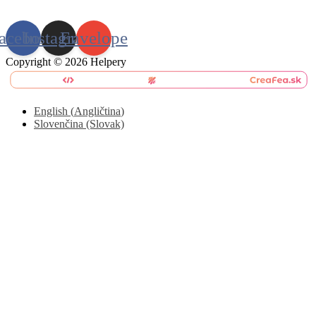
acebook
Instagram
Envelope
Copyright © 2026 Helpery
English
(
Angličtina
)
Slovenčina (Slovak)