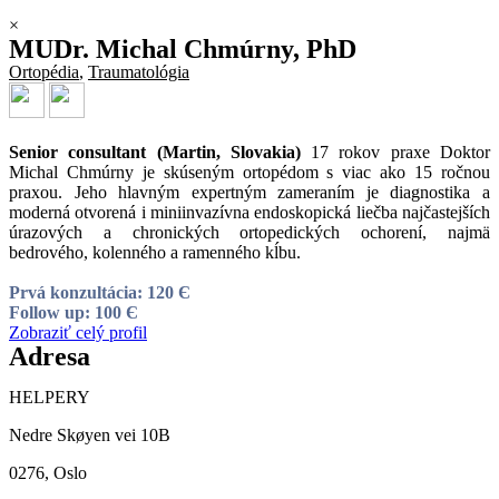
×
MUDr. Michal Chmúrny, PhD
Ortopédia
,
Traumatológia
Senior consultant (Martin, Slovakia)
17 rokov praxe Doktor
Michal Chmúrny je skúseným ortopédom s viac ako 15 ročnou
praxou. Jeho hlavným expertným zameraním je diagnostika a
moderná otvorená i miniinvazívna endoskopická liečba najčastejších
úrazových a chronických ortopedických ochorení, najmä
bedrového, kolenného a ramenného kĺbu.
Prvá konzultácia: 120 Є
Follow up: 100 Є
Zobraziť celý profil
Adresa
HELPERY
Nedre Skøyen vei 10B
0276, Oslo