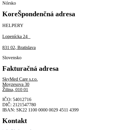
Nórsko
KoreŠpondenčná adresa
HELPERY
Lopenícka 24
831 02, Bratislava
Slovensko
Fakturačná adresa
SkyMed Care s.r.o.
Moyzesova 30
Žilina, 010 01
IČO: 54012716
DIČ: 2121547780
IBAN: SK22 1100 0000 0029 4511 4399
Kontakt