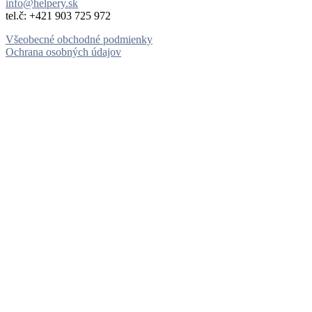
info@helpery.sk
tel.č: ‪+421 903 725 972
Všeobecné obchodné podmienky
Ochrana osobných údajov