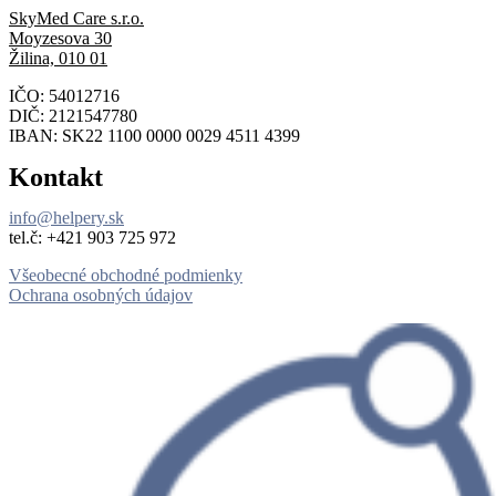
SkyMed Care s.r.o.
Moyzesova 30
Žilina, 010 01
IČO: 54012716
DIČ: 2121547780
IBAN: SK22 1100 0000 0029 4511 4399
Kontakt
info@helpery.sk
tel.č: ‪+421 903 725 972
Všeobecné obchodné podmienky
Ochrana osobných údajov