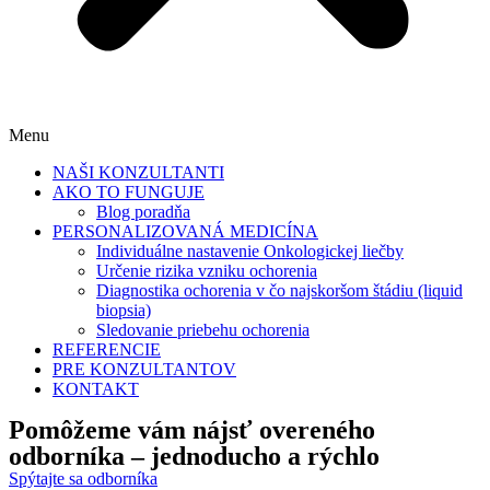
Menu
NAŠI KONZULTANTI
AKO TO FUNGUJE
Blog poradňa
PERSONALIZOVANÁ MEDICÍNA
Individuálne nastavenie Onkologickej liečby
Určenie rizika vzniku ochorenia
Diagnostika ochorenia v čo najskoršom štádiu (liquid
biopsia)
Sledovanie priebehu ochorenia
REFERENCIE
PRE KONZULTANTOV
KONTAKT
Pomôžeme vám nájsť
overeného
odborníka
– jednoducho a rýchlo
Spýtajte sa odborníka