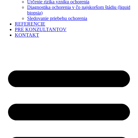
Určenie rizika vzniku ochorenia
Diagnostika ochorenia v čo najskoršom štádiu (liquid
biopsia)
Sledovanie priebehu ochorenia
REFERENCIE
PRE KONZULTANTOV
KONTAKT