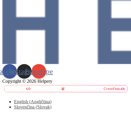
acebook
Instagram
Envelope
Copyright © 2026 Helpery
English
(
Angličtina
)
Slovenčina (Slovak)