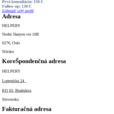
Prvá konzultácia: 150 Є
Follow up: 130 Є
Zobraziť celý profil
Adresa
HELPERY
Nedre Skøyen vei 10B
0276, Oslo
Nórsko
KoreŠpondenčná adresa
HELPERY
Lopenícka 24
831 02, Bratislava
Slovensko
Fakturačná adresa