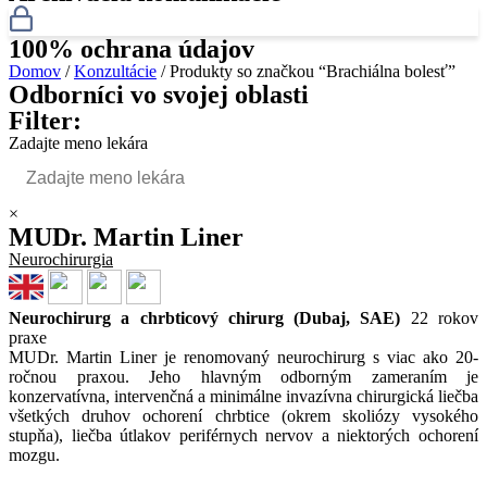
100% ochrana údajov
Domov
/
Konzultácie
/ Produkty so značkou “Brachiálna bolesť”
Odborníci vo svojej oblasti
Filter:
Zadajte meno lekára
×
MUDr. Martin Liner
Neurochirurgia
Neurochirurg a chrbticový chirurg (Dubaj, SAE)
22 rokov
praxe
MUDr. Martin Liner je renomovaný neurochirurg s viac ako 20-
ročnou praxou. Jeho hlavným odborným zameraním je
konzervatívna, intervenčná a minimálne invazívna chirurgická liečba
všetkých druhov ochorení chrbtice (okrem skoliózy vysokého
stupňa), liečba útlakov periférnych nervov a niektorých ochorení
mozgu.