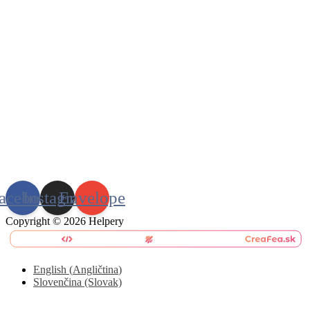
acebook
Instagram
Envelope
Copyright © 2026 Helpery
English
(
Angličtina
)
Slovenčina (Slovak)