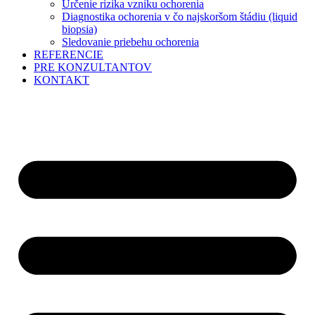
Určenie rizika vzniku ochorenia
Diagnostika ochorenia v čo najskoršom štádiu (liquid
biopsia)
Sledovanie priebehu ochorenia
REFERENCIE
PRE KONZULTANTOV
KONTAKT