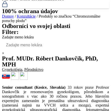
100% ochrana údajov
Domov
/
Konzultácie
/ Produkty so značkou “Chromozomálne
poruchy plodu”
Odborníci vo svojej oblasti
Filter:
Zadajte meno lekára
×
Prof. MUDr. Róbert Dankovčík, PhD,
MPH
Gynekológia
,
Pôrodníctvo
Senior consultant (Kosice, Slovakia)
33 rokov praxe Profesor
Dankovčík je renomovaným gynekológom, pôrodníkom a
sonografistom s viac ako 30 ročnou praxou. Jeho hlavným
expertným zameraním je prenatálna ultrazvuková diagnostika
(zameraná najmä na VVCH srdca a mozgu), expertná
gynekologická ultrasonografická diagnostika, fetomaternálna