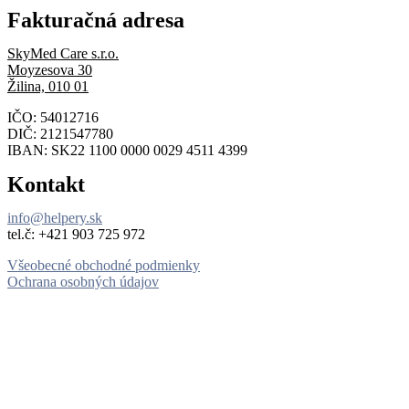
Fakturačná adresa
SkyMed Care s.r.o.
Moyzesova 30
Žilina, 010 01
IČO: 54012716
DIČ: 2121547780
IBAN: SK22 1100 0000 0029 4511 4399
Kontakt
info@helpery.sk
tel.č: ‪+421 903 725 972
Všeobecné obchodné podmienky
Ochrana osobných údajov