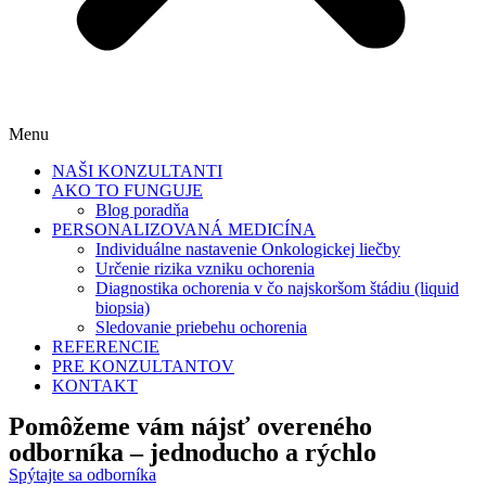
Menu
NAŠI KONZULTANTI
AKO TO FUNGUJE
Blog poradňa
PERSONALIZOVANÁ MEDICÍNA
Individuálne nastavenie Onkologickej liečby
Určenie rizika vzniku ochorenia
Diagnostika ochorenia v čo najskoršom štádiu (liquid
biopsia)
Sledovanie priebehu ochorenia
REFERENCIE
PRE KONZULTANTOV
KONTAKT
Pomôžeme vám nájsť
overeného
odborníka
– jednoducho a rýchlo
Spýtajte sa odborníka