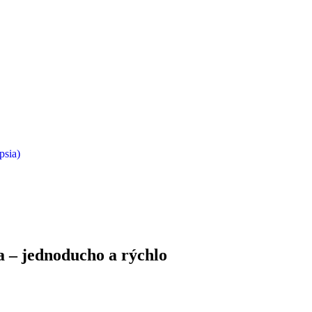
psia)
ka
– jednoducho a rýchlo