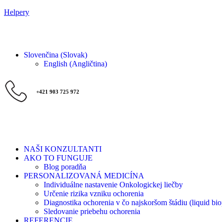
Helpery
Slovenčina (Slovak)
English
(
Angličtina
)
+421 903 725 972
NAŠI KONZULTANTI
AKO TO FUNGUJE
Blog poradňa
PERSONALIZOVANÁ MEDICÍNA
Individuálne nastavenie Onkologickej liečby
Určenie rizika vzniku ochorenia
Diagnostika ochorenia v čo najskoršom štádiu (liquid bio
Sledovanie priebehu ochorenia
REFERENCIE