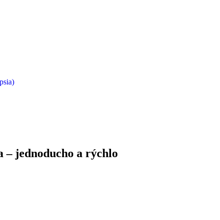
psia)
ka
– jednoducho a rýchlo