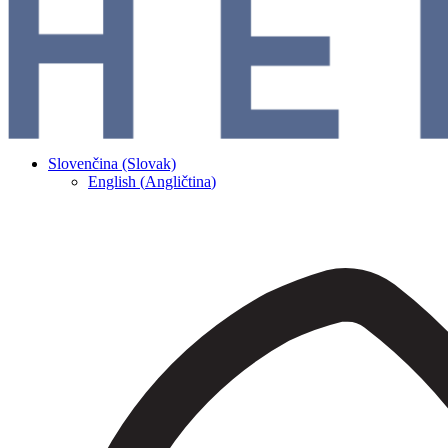
Slovenčina (Slovak)
English
(
Angličtina
)