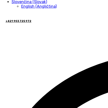
Slovenčina (Slovak)
English
(
Angličtina
)
+421 903 725 972