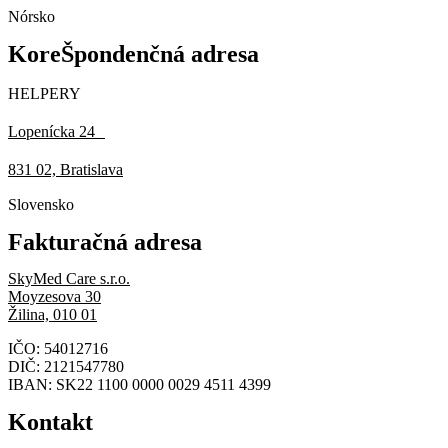
Nórsko
KoreŠpondenčná adresa
HELPERY
Lopenícka 24
831 02, Bratislava
Slovensko
Fakturačná adresa
SkyMed Care s.r.o.
Moyzesova 30
Žilina, 010 01
IČO: 54012716
DIČ: 2121547780
IBAN: SK22 1100 0000 0029 4511 4399
Kontakt