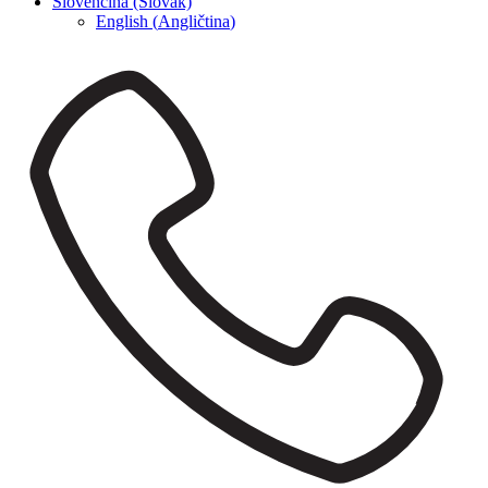
Slovenčina (Slovak)
English
(
Angličtina
)