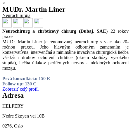
×
MUDr. Martin Liner
Neurochirurgia
Neurochirurg a chrbticový chirurg (Dubaj, SAE)
22 rokov
praxe
MUDr. Martin Liner je renomovaný neurochirurg s viac ako 20-
ročnou praxou. Jeho hlavným odborným zameraním je
konzervatívna, intervenčná a minimálne invazívna chirurgická liečba
všetkých druhov ochorení chrbtice (okrem skoliózy vysokého
stupňa), liečba útlakov periférnych nervov a niektorých ochorení
mozgu.
Prvá konzultácia: 150 Є
Follow up: 130 Є
Zobraziť celý profil
Adresa
HELPERY
Nedre Skøyen vei 10B
0276, Oslo