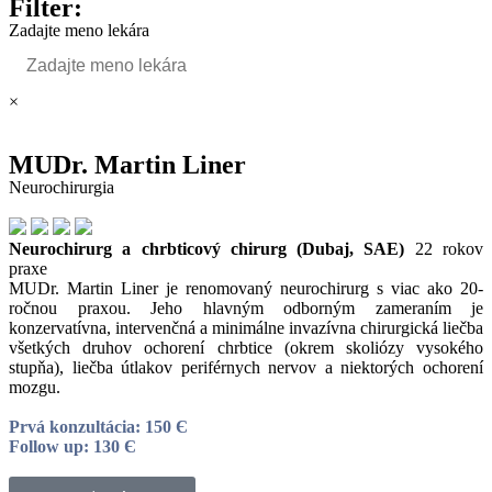
Filter:
Zadajte meno lekára
×
MUDr. Martin Liner
Neurochirurgia
Neurochirurg a chrbticový chirurg (Dubaj, SAE)
22 rokov
praxe
MUDr. Martin Liner je renomovaný neurochirurg s viac ako 20-
ročnou praxou. Jeho hlavným odborným zameraním je
konzervatívna, intervenčná a minimálne invazívna chirurgická liečba
všetkých druhov ochorení chrbtice (okrem skoliózy vysokého
stupňa), liečba útlakov periférnych nervov a niektorých ochorení
mozgu.
Prvá konzultácia: 150 Є
Follow up: 130 Є