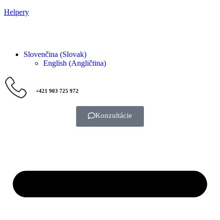
Helpery
Slovenčina (Slovak)
English
(
Angličtina
)
+421 903 725 972
Konzultácie