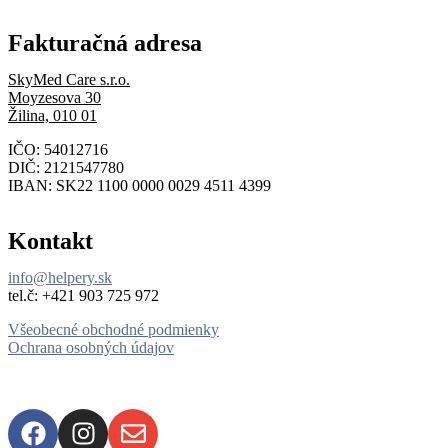
Fakturačná adresa
SkyMed Care s.r.o.
Moyzesova 30
Žilina, 010 01
IČO: 54012716
DIČ: 2121547780
IBAN: SK22 1100 0000 0029 4511 4399
Kontakt
info@helpery.sk
tel.č: ‪+421 903 725 972
Všeobecné obchodné podmienky
Ochrana osobných údajov