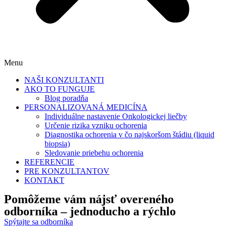
Menu
NAŠI KONZULTANTI
AKO TO FUNGUJE
Blog poradňa
PERSONALIZOVANÁ MEDICÍNA
Individuálne nastavenie Onkologickej liečby
Určenie rizika vzniku ochorenia
Diagnostika ochorenia v čo najskoršom štádiu (liquid
biopsia)
Sledovanie priebehu ochorenia
REFERENCIE
PRE KONZULTANTOV
KONTAKT
Pomôžeme vám nájsť
overeného
odborníka
– jednoducho a rýchlo
Spýtajte sa odborníka