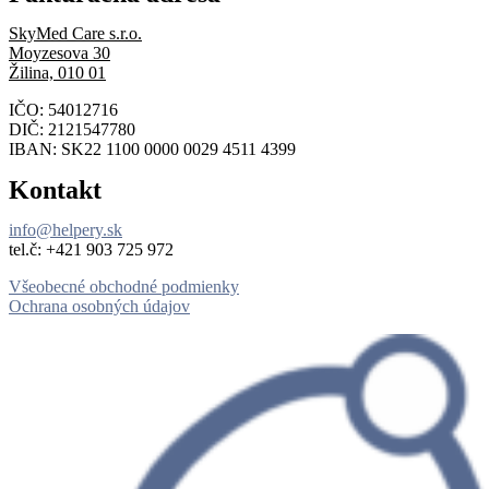
SkyMed Care s.r.o.
Moyzesova 30
Žilina, 010 01
IČO: 54012716
DIČ: 2121547780
IBAN: SK22 1100 0000 0029 4511 4399
Kontakt
info@helpery.sk
tel.č: ‪+421 903 725 972
Všeobecné obchodné podmienky
Ochrana osobných údajov