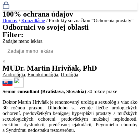
100% ochrana údajov
Domov
/
Konzultácie
/ Produkty so značkou “Ochorenia prostaty”
Odborníci vo svojej oblasti
Filter:
Zadajte meno lekára
×
MUDr. Martin Hrivňák, PhD
Andrológia
,
Endokrinológia
,
Urológia
Senior consultant (Bratislava, Slovakia)
30 rokov praxe
Doktor Martin Hrivňák je renomovaný urológ a sexuológ s viac ako
30 ročnou praxou. Dlhodobo sa venuje liečbe urologických
ochorení, predovšetkým benígnej hyperplázii prostaty a mužských
sexuologických ochorení, predovšekým mužskej neplodnosti,
erektilnej dysfunkcii, predčasnej ejakulácii, Peyronieho choroby
a Syndrómu nedostatku testosterónu.