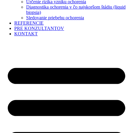
Určenie rizika vzniku ochorenia
Diagnostika ochorenia v čo najskoršom štádiu (liquid
biopsia)
Sledovanie priebehu ochorenia
REFERENCIE
PRE KONZULTANTOV
KONTAKT