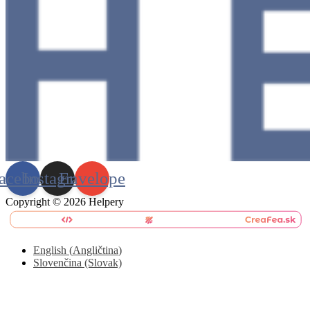
acebook
Instagram
Envelope
Copyright © 2026 Helpery
English
(
Angličtina
)
Slovenčina (Slovak)