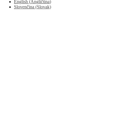
English
(
Angličtina
)
Slovenčina (Slovak)