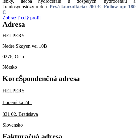
lebky, liečba hydrocefalu u dospelých, hydrocefalu a
kraniosynostózy u detí.
Prvá konzultácia: 200 Є
Follow up: 180
Є
Zobraziť celý profil
Adresa
HELPERY
Nedre Skøyen vei 10B
0276, Oslo
Nórsko
KoreŠpondenčná adresa
HELPERY
Lopenícka 24
831 02, Bratislava
Slovensko
Fakturačná adresa