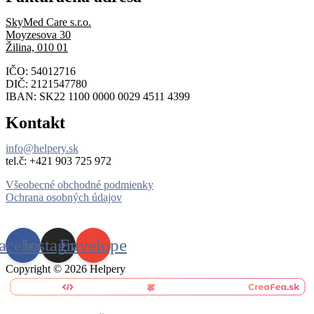
SkyMed Care s.r.o.
Moyzesova 30
Žilina, 010 01
IČO: 54012716
DIČ: 2121547780
IBAN: SK22 1100 0000 0029 4511 4399
Kontakt
info@helpery.sk
tel.č: ‪+421 903 725 972
Všeobecné obchodné podmienky
Ochrana osobných údajov
acebook
Instagram
Envelope
Copyright © 2026 Helpery