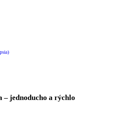
psia)
ka
– jednoducho a rýchlo