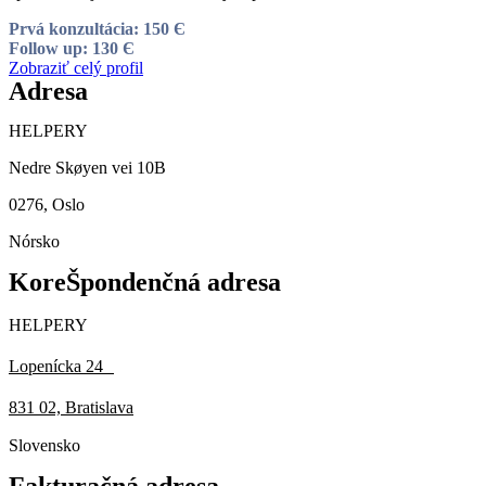
Prvá konzultácia: 150 Є
Follow up: 130 Є
Zobraziť celý profil
Adresa
HELPERY
Nedre Skøyen vei 10B
0276, Oslo
Nórsko
KoreŠpondenčná adresa
HELPERY
Lopenícka 24
831 02, Bratislava
Slovensko
Fakturačná adresa