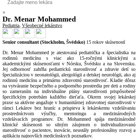
×
Dr. Menar Mohammed
Pediatria
,
Všeobecné lekárstvo
Senior consultant (
Stockholm, Švédsko
)
15 rokov skúseností
Dr. Menar Mohammed je atestovaná pediatrička a špecialistka na
rodinnú medicínu s viac ako 15-ročnými klinickými a
akademickými skúsenosťami v Nórsku, Švédsku a na Slovensku.
Jej odbornosť zahŕňa pediatrickú starostlivosť a zdravie detí so
špecializáciou v neonatológii, alergológii a detskej neurológii, ako aj
rodinnú medicínu a primárnu zdravotnú starostlivosť. Kladie dôraz
na vytváranie bezpečného a podporného prostredia pre deti a rodiny
so zameraním na individuálne plány starostlivosti prispôsobené
špecifickým potrebám každého dieťaťa. Okrem svojej lekárskej
praxe sa aktívne angažuje v humanitárnej zdravotnej starostlivosti v
rámci Lekárov bez hraníc a prispieva k lekárskemu vzdelávaniu
prostredníctvom výučby, mentoringu a medzinárodných
vzdelávacích programov. Dr. Mohammed spája medzinárodné
klinické skúsenosti so silným záujmom o individualizovanú
starostlivosť o pacientov, inovácie, neustály profesionálny rozvoj a
aplikáciu najnovších medicínskych poznatkov.