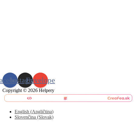
acebook
Instagram
Envelope
Copyright © 2026 Helpery
English
(
Angličtina
)
Slovenčina (Slovak)