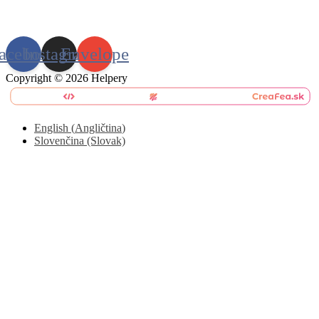
acebook
Instagram
Envelope
Copyright © 2026 Helpery
English
(
Angličtina
)
Slovenčina (Slovak)