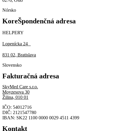
0276, Oslo
Nórsko
KoreŠpondenčná adresa
HELPERY
Lopenícka 24
831 02, Bratislava
Slovensko
Fakturačná adresa
SkyMed Care s.r.o.
Moyzesova 30
Žilina, 010 01
IČO: 54012716
DIČ: 2121547780
IBAN: SK22 1100 0000 0029 4511 4399
Kontakt