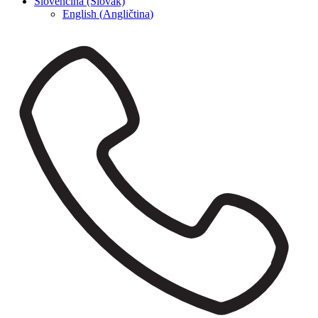
Slovenčina (Slovak)
English
(
Angličtina
)