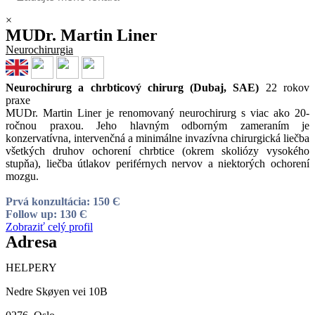
×
MUDr. Martin Liner
Neurochirurgia
Neurochirurg a chrbticový chirurg (Dubaj, SAE)
22 rokov
praxe
MUDr. Martin Liner je renomovaný neurochirurg s viac ako 20-
ročnou praxou. Jeho hlavným odborným zameraním je
konzervatívna, intervenčná a minimálne invazívna chirurgická liečba
všetkých druhov ochorení chrbtice (okrem skoliózy vysokého
stupňa), liečba útlakov periférnych nervov a niektorých ochorení
mozgu.
Prvá konzultácia: 150 Є
Follow up: 130 Є
Zobraziť celý profil
Adresa
HELPERY
Nedre Skøyen vei 10B