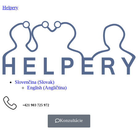
Helpery
Slovenčina (Slovak)
English
(
Angličtina
)
+421 903 725 972
Konzultácie