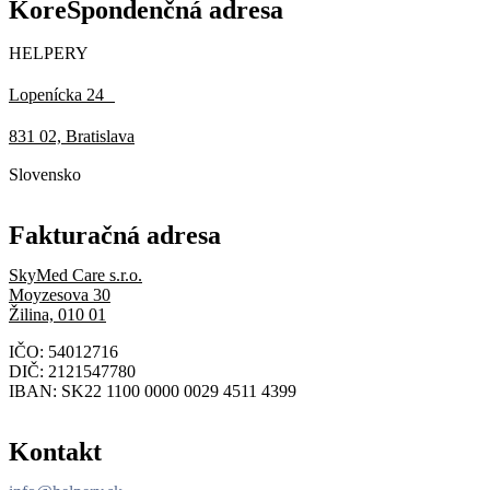
KoreŠpondenčná adresa
HELPERY
Lopenícka 24
831 02, Bratislava
Slovensko
Fakturačná adresa
SkyMed Care s.r.o.
Moyzesova 30
Žilina, 010 01
IČO: 54012716
DIČ: 2121547780
IBAN: SK22 1100 0000 0029 4511 4399
Kontakt