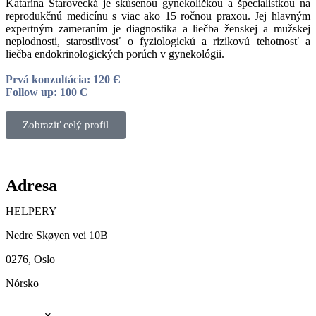
Katarína Starovecká je skúsenou gynekoličkou a špecialistkou na
reprodukčnú medicínu s viac ako 15 ročnou praxou. Jej hlavným
expertným zameraním je diagnostika a liečba ženskej a mužskej
neplodnosti, starostlivosť o fyziologickú a rizikovú tehotnosť a
liečba endokrinologických porúch v gynekológii.
Prvá konzultácia: 120 Є
Follow up: 100 Є
Zobraziť celý profil
Adresa
HELPERY
Nedre Skøyen vei 10B
0276, Oslo
Nórsko