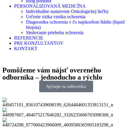
Blog poradňa
PERSONALIZOVANÁ MEDICÍNA
Individuálne nastavenie Onkologickej liečby
Určenie rizika vzniku ochorenia
Diagnostika ochorenia v čo najskoršom štádiu (liquid
biopsia)
Sledovanie priebehu ochorenia
REFERENCIE
PRE KONZULTANTOV
KONTAKT
Pomôžeme vám nájsť
overeného
odborníka
– jednoducho a rýchlo
Spýtajte sa odborníka