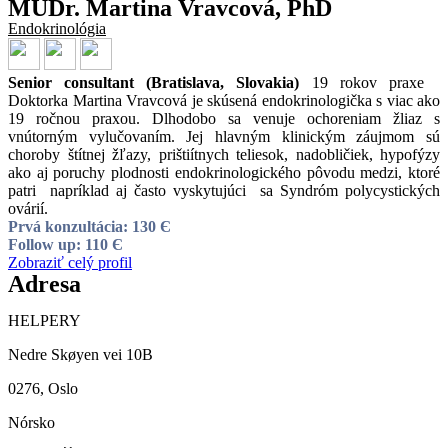
MUDr. Martina Vravcová, PhD
Endokrinológia
Senior consultant (Bratislava, Slovakia)
19 rokov praxe
Doktorka Martina Vravcová je skúsená endokrinologička s viac ako
19 ročnou praxou. Dlhodobo sa venuje ochoreniam žliaz s
vnútorným vylučovaním. Jej hlavným klinickým záujmom sú
choroby štítnej žľazy, prištiítnych teliesok, nadobličiek, hypofýzy
ako aj poruchy plodnosti endokrinologického pôvodu medzi, ktoré
patri napríklad aj často vyskytujúci sa Syndróm polycystických
ovárií.
Prvá konzultácia: 130 Є
Follow up: 110 Є
Zobraziť celý profil
Adresa
HELPERY
Nedre Skøyen vei 10B
0276, Oslo
Nórsko