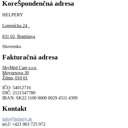
KoreŠpondenčná adresa
HELPERY
Lopenícka 24
831 02, Bratislava
Slovensko
Fakturačná adresa
SkyMed Care s.r.o.
Moyzesova 30
Žilina, 010 01
IČO: 54012716
DIČ: 2121547780
IBAN: SK22 1100 0000 0029 4511 4399
Kontakt
info@helpery.sk
tel.č: ‪+421 903 725 972