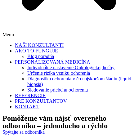
Menu
NAŠI KONZULTANTI
AKO TO FUNGUJE
Blog poradňa
PERSONALIZOVANÁ MEDICÍNA
Individuálne nastavenie Onkologickej liečby
Určenie rizika vzniku ochorenia
Diagnostika ochorenia v čo najskoršom štádiu (liquid
biopsia)
Sledovanie priebehu ochorenia
REFERENCIE
PRE KONZULTANTOV
KONTAKT
Pomôžeme vám nájsť
overeného
odborníka
– jednoducho a rýchlo
Spýtajte sa odborníka