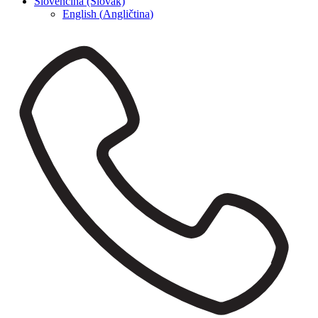
Slovenčina (Slovak)
English
(
Angličtina
)