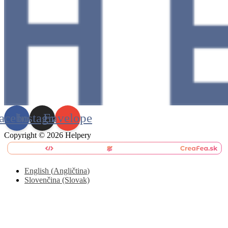
acebook
Instagram
Envelope
Copyright © 2026 Helpery
English
(
Angličtina
)
Slovenčina (Slovak)