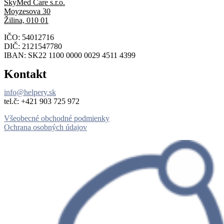
SkyMed Care s.r.o.
Moyzesova 30
Žilina, 010 01
IČO: 54012716
DIČ: 2121547780
IBAN: SK22 1100 0000 0029 4511 4399
Kontakt
info@helpery.sk
tel.č: ‪+421 903 725 972
Všeobecné obchodné podmienky
Ochrana osobných údajov