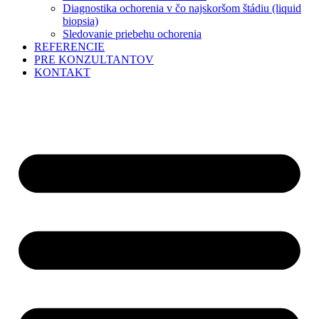
Diagnostika ochorenia v čo najskoršom štádiu (liquid
biopsia)
Sledovanie priebehu ochorenia
REFERENCIE
PRE KONZULTANTOV
KONTAKT