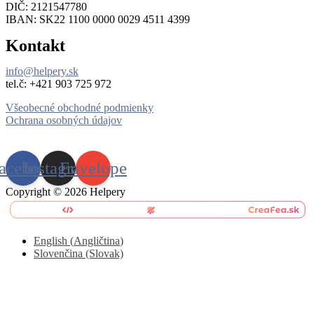
DIČ: 2121547780
IBAN: SK22 1100 0000 0029 4511 4399
Kontakt
info@helpery.sk
tel.č: ‪+421 903 725 972
Všeobecné obchodné podmienky
Ochrana osobných údajov
acebook
Instagram
Envelope
Copyright © 2026 Helpery
English
(
Angličtina
)
Slovenčina (Slovak)