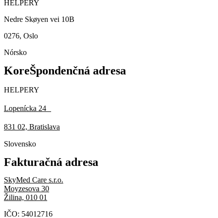
HELPERY
Nedre Skøyen vei 10B
0276, Oslo
Nórsko
KoreŠpondenčná adresa
HELPERY
Lopenícka 24
831 02, Bratislava
Slovensko
Fakturačná adresa
SkyMed Care s.r.o.
Moyzesova 30
Žilina, 010 01
IČO: 54012716