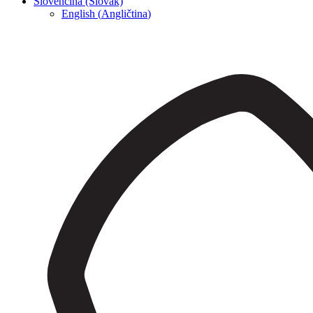
Slovenčina (Slovak)
English
(
Angličtina
)