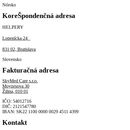
Nórsko
KoreŠpondenčná adresa
HELPERY
Lopenícka 24
831 02, Bratislava
Slovensko
Fakturačná adresa
SkyMed Care s.r.o.
Moyzesova 30
Žilina, 010 01
IČO: 54012716
DIČ: 2121547780
IBAN: SK22 1100 0000 0029 4511 4399
Kontakt