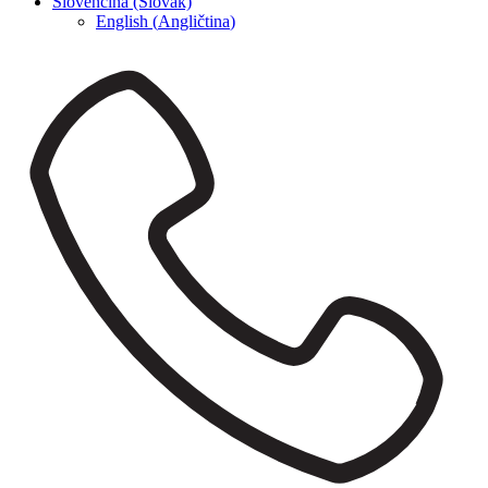
Slovenčina (Slovak)
English
(
Angličtina
)