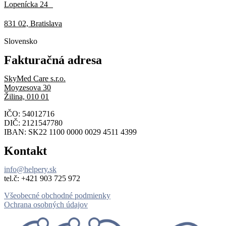
Lopenícka 24
831 02, Bratislava
Slovensko
Fakturačná adresa
SkyMed Care s.r.o.
Moyzesova 30
Žilina, 010 01
IČO: 54012716
DIČ: 2121547780
IBAN: SK22 1100 0000 0029 4511 4399
Kontakt
info@helpery.sk
tel.č: ‪+421 903 725 972
Všeobecné obchodné podmienky
Ochrana osobných údajov