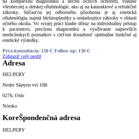
na komplexnú diagnostiku a liečbu očných ochorení, vrátane
všeobecnej a detskej oftalmológie, ako aj na kataraktové a refrakčné
zákroky. Súčasťou jej odborného pôsobenia je aj estetická
oftalmológia, najmä blefaroplastiky a omladzujúce zákroky v oblasti
očného okolia. Vo svojej práci kladie dôraz na individuálny prístup
k pacientovi, precíznu diagnostiku a využívanie najnovších
medicínskych poznatkov s cieľom dosiahnuť optimálne funkčné aj
estetické výsledky.
Prvá konzultácia: 150 Є
Follow up: 130 Є
Zobraziť celý profil
Adresa
HELPERY
Nedre Skøyen vei 10B
0276, Oslo
Nórsko
KoreŠpondenčná adresa
HELPERY