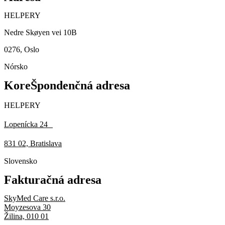
HELPERY
Nedre Skøyen vei 10B
0276, Oslo
Nórsko
KoreŠpondenčná adresa
HELPERY
Lopenícka 24
831 02, Bratislava
Slovensko
Fakturačná adresa
SkyMed Care s.r.o.
Moyzesova 30
Žilina, 010 01