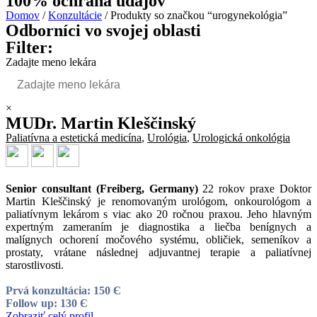
100% ochrana údajov
Domov
/
Konzultácie
/ Produkty so značkou “urogynekológia”
Odborníci vo svojej oblasti
Filter:
Zadajte meno lekára
×
MUDr. Martin Kleščinský
Paliatívna a estetická medicína
,
Urológia
,
Urologická onkológia
Senior consultant (Freiberg, Germany)
22 rokov praxe Doktor
Martin Kleščinský je renomovaným urológom, onkourológom a
paliatívnym lekárom s viac ako 20 ročnou praxou. Jeho hlavným
expertným zameraním je diagnostika a liečba benígnych a
malígnych ochorení močového systému, obličiek, semeníkov a
prostaty, vrátane následnej adjuvantnej terapie a paliatívnej
starostlivosti.
Prvá konzultácia: 150 Є
Follow up: 130 Є
Zobraziť celý profil