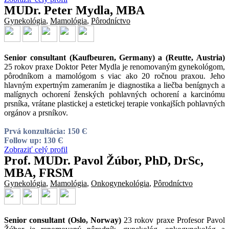
MUDr. Peter Mydla, MBA
Gynekológia
,
Mamológia
,
Pôrodníctvo
Senior consultant (Kaufbeuren, Germany) a (Reutte, Austria)
25 rokov praxe Doktor Peter Mydla je renomovaným gynekológom,
pôrodníkom a mamológom s viac ako 20 ročnou praxou. Jeho
hlavným expertným zameraním je diagnostika a liečba benígnych a
malígnych ochorení ženských pohlavných ochorení a karcinómu
prsníka, vrátane plastickej a estetickej terapie vonkajších pohlavných
orgánov a prsníkov.
Prvá konzultácia: 150 Є
Follow up: 130 Є
Zobraziť celý profil
Prof. MUDr. Pavol Žúbor, PhD, DrSc,
MBA, FRSM
Gynekológia
,
Mamológia
,
Onkogynekológia
,
Pôrodníctvo
Senior consultant (Oslo, Norway)
23 rokov praxe Profesor Pavol