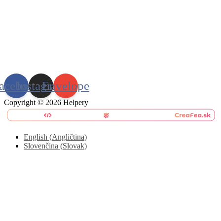
acebook
Instagram
Envelope
Copyright © 2026 Helpery
English
(
Angličtina
)
Slovenčina (Slovak)