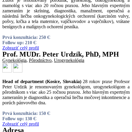
Žúbor je renomovaný pôrodník, gynekológ, onkogynekológ a
mamológ s viac ako 20 ročnou praxou. Jeho hlavným expertným
zameraním je skríning, diagnostika, manažment, operačná a
následná liečba onkogynekologických orchorení (karcinóm vulvy,
pošvy, krčka a tela maternice, vajíčkovodov a vaječníkov), vrátane
benígnych a malígnych ochorení prsníka.
Prvá konzultácia: 250 Є
Follow up: 210 Є
Zobraziť celý profil
Prof. MUDr. Peter Urdzík, PhD, MPH
Gynekológia
,
Pôrodníctvo
,
Urogynekológia
Head of department (Kosice, Slovakia)
28 rokov praxe Profesor
Peter Urdzik je renomovaným gynekológom, urogynekológom a
pôrodníkom s viac ako 25 ročnou praxou. Jeho hlavným expertným
zameraním je diagnostika a operačná liečba močovej inkontinencie a
porúch pánvového dna.
Prvá konzultácia: 150 Є
Follow up: 130 Є
Zobraziť celý profil
Adresa