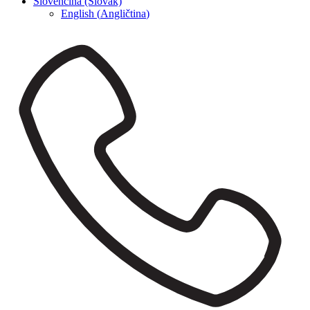
Slovenčina (Slovak)
English
(
Angličtina
)