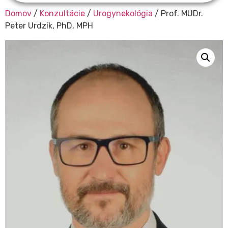
Domov
/
Konzultácie
/
Urogynekológia
/ Prof. MUDr.
Peter Urdzík, PhD, MPH