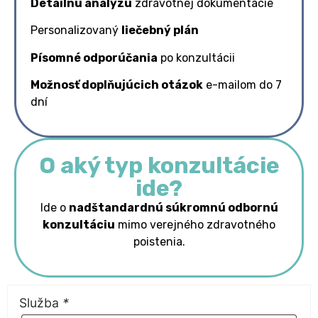
Detailnú analýzu
zdravotnej dokumentácie
Personalizovaný
liečebný plán
Písomné odporúčania
po konzultácii
Možnosť doplňujúcich otázok
e-mailom do 7
dní
O aký typ konzultácie
ide?
Ide o
nadštandardnú súkromnú odbornú
konzultáciu
mimo verejného zdravotného
poistenia.
Služba
*