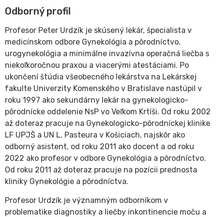
Odborný profil
Profesor Peter Urdzík je skúsený lekár, špecialista v
medicínskom odbore Gynekológia a pôrodníctvo,
urogynekológia a minimálne invazívna operačná liečba s
niekoľkoročnou praxou a viacerými atestáciami. Po
ukončení štúdia všeobecného lekárstva na Lekárskej
fakulte Univerzity Komenského v Bratislave nastúpil v
roku 1997 ako sekundárny lekár na gynekologicko-
pôrodnícke oddelenie NsP vo Veľkom Krtíši. Od roku 2002
až doteraz pracuje na Gynekologicko-pôrodníckej klinike
LF UPJŠ a UN L. Pasteura v Košiciach, najskôr ako
odborný asistent, od roku 2011 ako docent a od roku
2022 ako profesor v odbore Gynekológia a pôrodníctvo.
Od roku 2011 až doteraz pracuje na pozícii prednosta
kliniky Gynekológie a pôrodníctva.
Profesor Urdzík je významným odborníkom v
problematike diagnostiky a liečby inkontinencie moču a