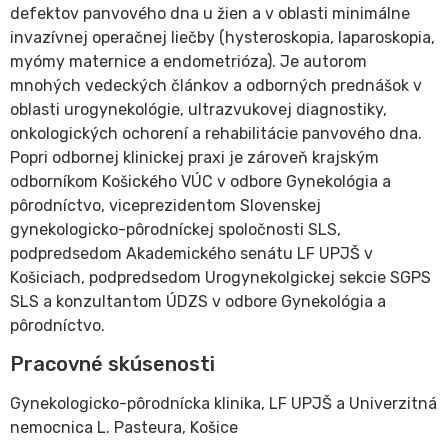
defektov panvového dna u žien a v oblasti minimálne
invazívnej operačnej liečby (hysteroskopia, laparoskopia,
myómy maternice a endometrióza). Je autorom
mnohých vedeckých článkov a odborných prednášok v
oblasti urogynekológie, ultrazvukovej diagnostiky,
onkologických ochorení a rehabilitácie panvového dna.
Popri odbornej klinickej praxi je zároveň krajským
odborníkom Košického VÚC v odbore Gynekológia a
pôrodníctvo, viceprezidentom Slovenskej
gynekologicko-pôrodníckej spoločnosti SLS,
podpredsedom Akademického senátu LF UPJŠ v
Košiciach, podpredsedom Urogynekolgickej sekcie SGPS
SLS a konzultantom ÚDZS v odbore Gynekológia a
pôrodníctvo.
Pracovné skúsenosti
Gynekologicko-pôrodnícka klinika, LF UPJŠ a Univerzitná
nemocnica L. Pasteura, Košice