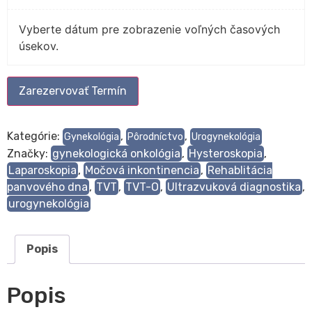
Vyberte dátum pre zobrazenie voľných časových
úsekov.
Zarezervovať Termín
Kategórie:
,
,
Gynekológia
Pôrodníctvo
Urogynekológia
Značky:
gynekologická onkológia
,
Hysteroskopia
,
Laparoskopia
,
Močová inkontinencia
,
Rehablitácia
panvového dna
,
TVT
,
TVT-O
,
Ultrazvuková diagnostika
,
urogynekológia
Popis
Popis