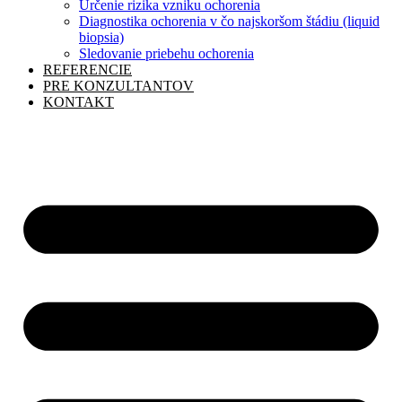
Určenie rizika vzniku ochorenia
Diagnostika ochorenia v čo najskoršom štádiu (liquid
biopsia)
Sledovanie priebehu ochorenia
REFERENCIE
PRE KONZULTANTOV
KONTAKT