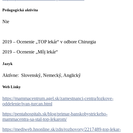
Pedagogická aktivita
Nie
2019 – Ocenenie „TOP lekár“ v odbore Chirurgia
2019 – Ocenenie „Môj lekár“
Jazyk
Aktívne: Slovenský, Nemecký, Anglický
Web Linky
https://mammacentrum.agel.sk/zamestnanci-centra/lozkove-
oddelenie/ivan-turcan.html
https://pentahospitals.sk/blog/primar-banskobystrickeho-
mammacentra-sa-stal-top-lekarom/
https://mediweb.hnonline.sk/zdn/rozhovory/2217489-top-lekar-