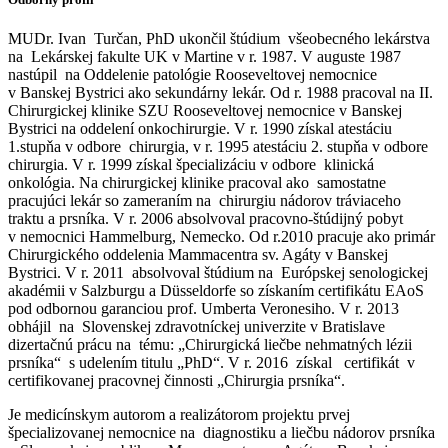
MUDr. Ivan Turčan, PhD ukončil štúdium všeobecného lekárstva
na Lekárskej fakulte UK v Martine v r. 1987. V auguste 1987
nastúpil na Oddelenie patológie Rooseveltovej nemocnice
v Banskej Bystrici ako sekundárny lekár. Od r. 1988 pracoval na II.
Chirurgickej klinike SZU Rooseveltovej nemocnice v Banskej
Bystrici na oddelení onkochirurgie. V r. 1990 získal atestáciu
1.stupňa v odbore chirurgia, v r. 1995 atestáciu 2. stupňa v odbore
chirurgia. V r. 1999 získal špecializáciu v odbore klinická
onkológia. Na chirurgickej klinike pracoval ako samostatne
pracujúci lekár so zameraním na chirurgiu nádorov tráviaceho
traktu a prsníka. V r. 2006 absolvoval pracovno-štúdijný pobyt
v nemocnici Hammelburg, Nemecko. Od r.2010 pracuje ako primár
Chirurgického oddelenia Mammacentra sv. Agáty v Banskej
Bystrici. V r. 2011 absolvoval štúdium na Európskej senologickej
akadémii v Salzburgu a Düsseldorfe so získaním certifikátu EAoS
pod odbornou garanciou prof. Umberta Veronesiho. V r. 2013
obhájil na Slovenskej zdravotníckej univerzite v Bratislave
dizertačnú prácu na tému: „Chirurgická liečbe nehmatných lézii
prsníka“ s udelením titulu „PhD“. V r. 2016 získal certifikát v
certifikovanej pracovnej činnosti „Chirurgia prsníka“.
Je medicínskym autorom a realizátorom projektu prvej
špecializovanej nemocnice na diagnostiku a liečbu nádorov prsníka