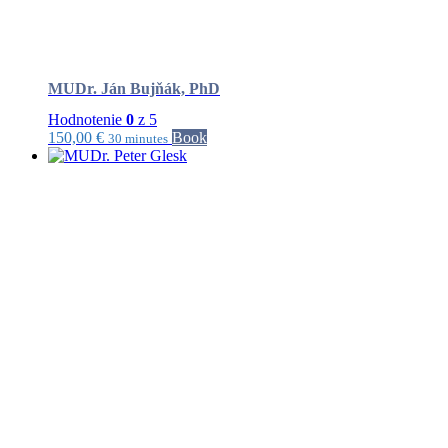
MUDr. Ján Bujňák, PhD
Hodnotenie
0
z 5
150,00
€
Book
30 minutes