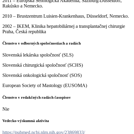
2011 – Európska Senologická Akadémia, Sazlburg-Düsseldorf,
Rakúsko a Nemecko.
2010 – Brustzentrum Luisien-Krankenhaus, Düsseldorf, Nemecko.
2002 – IKEM, Klinika hepatobiliárnej a transplantačnej chirurgie
Praha, Česká republika
Členstvo v odborných spoločnostiach a radách
Slovenská lekárska spoločnosť (SLS)
Slovenská chirurgická spoločnosť (SCHS)
Slovenská onkologická spoločnosť (SOS)
European Society of Mastology (EUSOMA)
Členstvo v redakčných radách časopisov
Nie
Vedecko-výskumná aktivita
https://pubmed.ncbi.nlm.nih.gov/23869833/