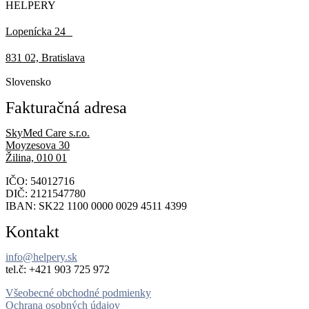
HELPERY
Lopenícka 24
831 02, Bratislava
Slovensko
Fakturačná adresa
SkyMed Care s.r.o.
Moyzesova 30
Žilina, 010 01
IČO: 54012716
DIČ: 2121547780
IBAN: SK22 1100 0000 0029 4511 4399
Kontakt
info@helpery.sk
tel.č: ‪+421 903 725 972
Všeobecné obchodné podmienky
Ochrana osobných údajov