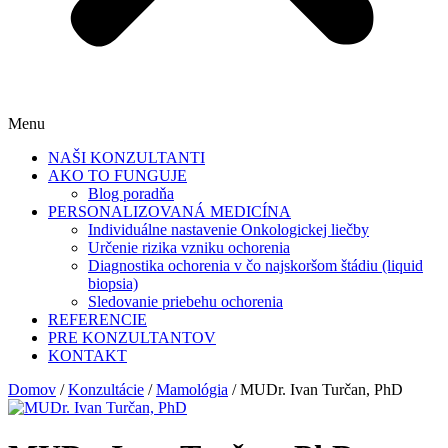
Menu
NAŠI KONZULTANTI
AKO TO FUNGUJE
Blog poradňa
PERSONALIZOVANÁ MEDICÍNA
Individuálne nastavenie Onkologickej liečby
Určenie rizika vzniku ochorenia
Diagnostika ochorenia v čo najskoršom štádiu (liquid
biopsia)
Sledovanie priebehu ochorenia
REFERENCIE
PRE KONZULTANTOV
KONTAKT
Domov
/
Konzultácie
/
Mamológia
/ MUDr. Ivan Turčan, PhD