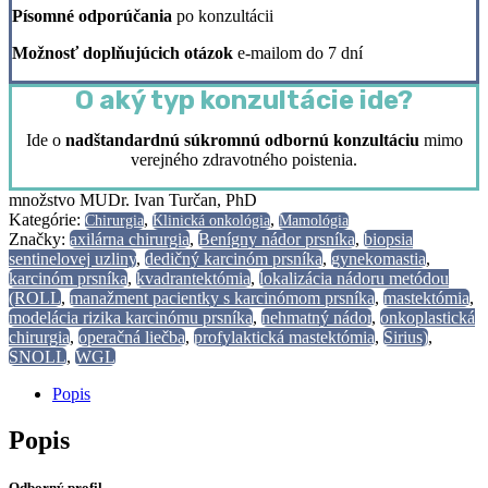
Písomné odporúčania
po konzultácii
Možnosť doplňujúcich otázok
e-mailom do 7 dní
O aký typ konzultácie ide?
Ide o
nadštandardnú súkromnú odbornú konzultáciu
mimo
verejného zdravotného poistenia.
množstvo MUDr. Ivan Turčan, PhD
Kategórie:
,
,
Chirurgia
Klinická onkológia
Mamológia
Značky:
axilárna chirurgia
,
Benígny nádor prsníka
,
biopsia
sentinelovej uzliny
,
dedičný karcinóm prsníka
,
gynekomastia
,
karcinóm prsníka
,
kvadrantektómia
,
lokalizácia nádoru metódou
(ROLL
,
manažment pacientky s karcinómom prsníka
,
mastektómia
,
modelácia rizika karcinómu prsníka
,
nehmatný nádor
,
onkoplastická
chirurgia
,
operačná liečba
,
profylaktická mastektómia
,
Sirius)
,
SNOLL
,
WGL
Popis
Popis
Odborný profil