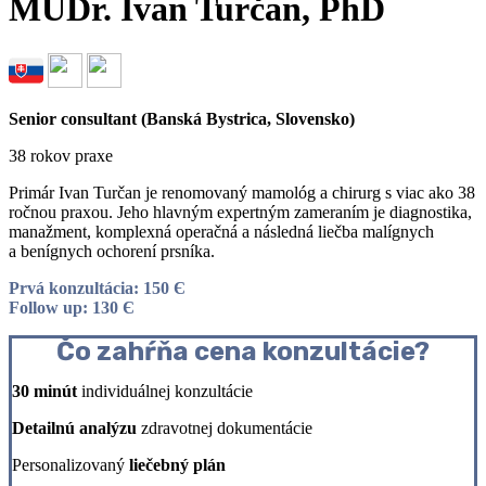
MUDr. Ivan Turčan, PhD
Senior consultant (Banská Bystrica, Slovensko)
38 rokov praxe
Primár Ivan Turčan je renomovaný mamológ a chirurg s viac ako 38
ročnou praxou. Jeho hlavným expertným zameraním je diagnostika,
manažment, komplexná operačná a následná liečba malígnych
a benígnych ochorení prsníka.
Prvá konzultácia: 150 Є
Follow up: 130 Є
Čo zahŕňa cena konzultácie?
30 minút
individuálnej konzultácie
Detailnú analýzu
zdravotnej dokumentácie
Personalizovaný
liečebný plán