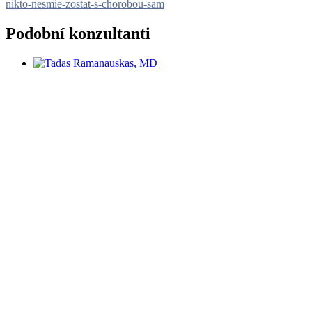
nikto-nesmie-zostat-s-chorobou-sam
Podobní konzultanti