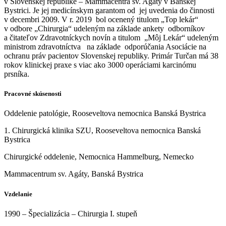
v Slovenskej republike – Mammacentra sv. Agáty v Banskej
Bystrici. Je jej medicínskym garantom od jej uvedenia do činnosti
v decembri 2009. V r. 2019 bol ocenený titulom „Top lekár“
v odbore „Chirurgia“ udeleným na základe ankety odborníkov
a čitateľov Zdravotníckych novín a titulom „Môj Lekár“ udeleným
ministrom zdravotníctva na základe odporúčania Asociácie na
ochranu práv pacientov Slovenskej republiky. Primár Turčan má 38
rokov klinickej praxe s viac ako 3000 operáciami karcinómu
prsníka.
Pracovné skúsenosti
Oddelenie patológie, Rooseveltova nemocnica Banská Bystrica
1. Chirurgická klinika SZU, Rooseveltova nemocnica Banská
Bystrica
Chirurgické oddelenie, Nemocnica Hammelburg, Nemecko
Mammacentrum sv. Agáty, Banská Bystrica
Vzdelanie
1990 – Špecializácia – Chirurgia I. stupeň